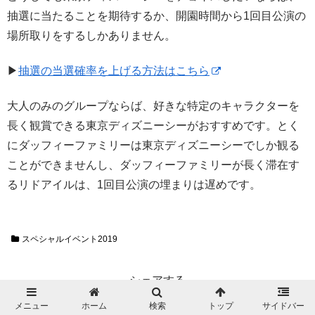
抽選に当たることを期待するか、開園時間から1回目公演の
場所取りをするしかありません。
▶
抽選の当選確率を上げる方法はこちら
大人のみのグループならば、好きな特定のキャラクターを
長く観賞できる東京ディズニーシーがおすすめです。とく
にダッフィーファミリーは東京ディズニーシーでしか観る
ことができませんし、ダッフィーファミリーが長く滞在す
るリドアイルは、1回目公演の埋まりは遅めです。
スペシャルイベント2019
シェアする
メニュー
ホーム
検索
トップ
サイドバー
Twitter
Facebook
はてブ