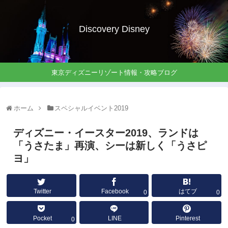
Discovery Disney
東京ディズニーリゾート情報・攻略ブログ
ホーム
スペシャルイベント2019
ディズニー・イースター2019、ランドは
「うさたま」再演、シーは新しく「うさピ
ヨ」
Twitter
Facebook
はてブ
0
0
Pocket
LINE
Pinterest
0