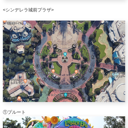
<シンデレラ城前プラザ>
①プルート