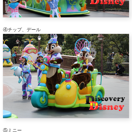
④チップ、デール
⑤ミニー