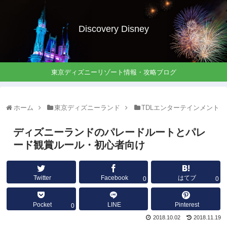
Discovery Disney
東京ディズニーリゾート情報・攻略ブログ
ホーム
東京ディズニーランド
TDLエンターテインメント
ディズニーランドのパレードルートとパレ
ード観賞ルール・初心者向け
Twitter
Facebook
はてブ
0
0
Pocket
LINE
Pinterest
0
2018.10.02
2018.11.19