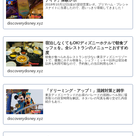
ナイト」体験レポ
2018年10月12日(金)の貸切営業レポ。プリマハム・プレシャ
スナイトに当選したので、思いっきり堪能してきました！
discoverydisney.xyz
宿泊しなくてもOK!ディズニーホテルで朝食ブ
ッフェを。全レストランのメニューとおすすめ
度
朝食が食べられるレストランが少ない東京ディズニーリゾー
トで、優雅にホテル朝食を。シェフ・ミッキー以外は宿泊者
以外も利用可能なので、予約無しの当日利用もOK！
discoverydisney.xyz
「ドリーミング・アップ！」混雑対策と雑学
東京ディズニーランドのお昼のパレードの混雑レベル別に場
所取りの目安時間を解説。ネタバレの写真を織り交ぜた内容
紹介もあり。
discoverydisney.xyz