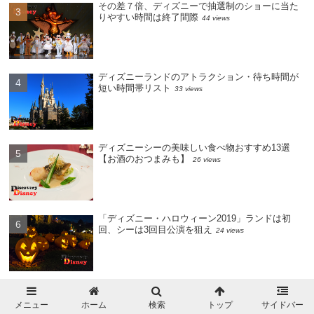
その差７倍、ディズニーで抽選制のショーに当た
りやすい時間は終了間際
44 views
ディズニーランドのアトラクション・待ち時間が
短い時間帯リスト
33 views
ディズニーシーの美味しい食べ物おすすめ13選
【お酒のおつまみも】
26 views
「ディズニー・ハロウィーン2019」ランドは初
回、シーは3回目公演を狙え
24 views
ヨーホー！「カリブの海賊」は午前中に乗れ！待
ち時間推移や物語を詳しく解説
18 views
メニュー
ホーム
検索
トップ
サイドバー