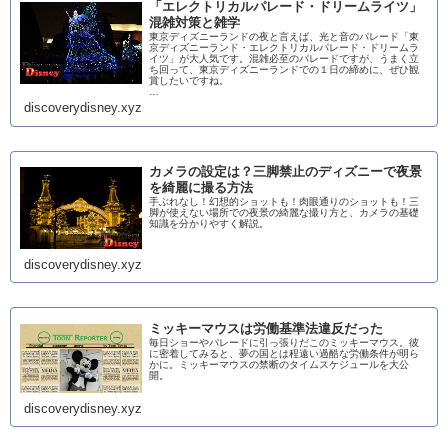
「エレクトリカルパレード・ドリームライツ」
混雑対策と雑学
東京ディズニーランドの夜と言えば、光と音のパレード「東
京ディズニーランド・エレクトリカルパレード・ドリームラ
イツ」が大人気です。混雑必至のパレードですが、うまく立
ち回って、東京ディズニーランドでの１日の締めに、ぜひ観
賞したいですね。
…
discoverydisney.xyz
カメラの設定は？三脚禁止のディズニーで夜景
を綺麗に撮る方法
手ぶれなし！幻想的ショットも！肉眼通りのショットも！三
脚が使えない場所での夜景の綺麗な撮り方と、カメラの基礎
知識を分かりやすく解説。
discoverydisney.xyz
ミッキーマウスは労働基準法違反だった
毎日ショーやパレードに引っ張りだこのミッキーマウス。彼
に密着してみると、夢の国とは程遠い過酷な労働条件が明ら
かに。ミッキーマウスの禁断のタイムスケジュールを大公
開。
discoverydisney.xyz