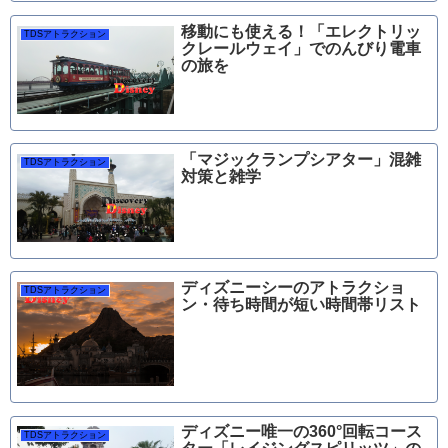
移動にも使える！「エレクトリッ
TDSアトラクション
クレールウェイ」でのんびり電車
の旅を
「マジックランプシアター」混雑
TDSアトラクション
対策と雑学
ディズニーシーのアトラクショ
TDSアトラクション
ン・待ち時間が短い時間帯リスト
ディズニー唯一の360°回転コース
TDSアトラクション