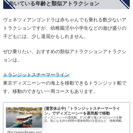
向いている年齢と類似アトラクション
ヴェネツィアンゴンドラは赤ちゃんでも乗れる数少ないア
トラクションですが、幼稚園児や小学生などの遊び盛りの
子どもには、少し退屈かもしれません。
ぜひ乗りたい、おすすめの類似アトラクションアトラクシ
ョンは、
トランジットスチーマーライン
東京ディズニーシーの海上を移動できるトランジット船で
す。移動のできない一周コースもあります。
(運営休止中)「トランジットスチーマーライ
ン」でディズニーシーを蒸気船で移動
ディズニーシーの蒸気船、3つの乗り場と4つのコースを解
説。気になる待ち時間や運休時間の注意点など、情報満載。
discoverydisney.xyz