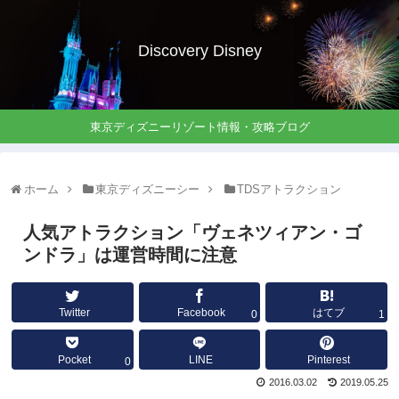
Discovery Disney
東京ディズニーリゾート情報・攻略ブログ
ホーム
東京ディズニーシー
TDSアトラクション
人気アトラクション「ヴェネツィアン・ゴ
ンドラ」は運営時間に注意
Twitter
Facebook
はてブ
0
1
Pocket
LINE
Pinterest
0
2016.03.02
2019.05.25