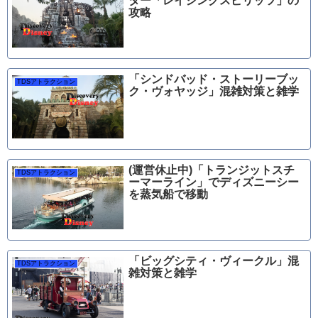
ター「レイジングスピリッツ」の
攻略
「シンドバッド・ストーリーブッ
TDSアトラクション
ク・ヴォヤッジ」混雑対策と雑学
(運営休止中)「トランジットスチ
TDSアトラクション
ーマーライン」でディズニーシー
を蒸気船で移動
「ビッグシティ・ヴィークル」混
TDSアトラクション
雑対策と雑学