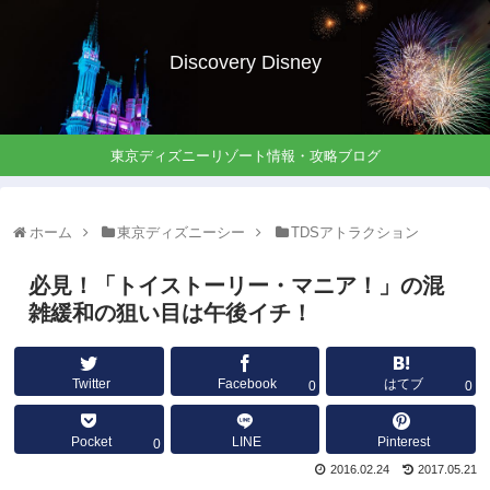
Discovery Disney
東京ディズニーリゾート情報・攻略ブログ
ホーム
東京ディズニーシー
TDSアトラクション
必見！「トイストーリー・マニア！」の混
雑緩和の狙い目は午後イチ！
Twitter
Facebook
はてブ
0
0
Pocket
LINE
Pinterest
0
2016.02.24
2017.05.21