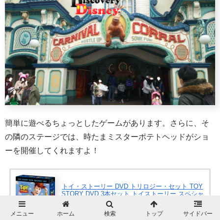
簡単に遊べるちょっとしたゲームがあります。さらに、そ
の隣のステージでは、時たまミスターポテトヘッドがショ
ーを開催してくれますよ！
トイ・ストーリー DVD トリロジー・セット TOY
STORY DVD 3本セット トイストーリー スペシャ
ルエディション 3作品
メニュー
ホーム
検索
トップ
サイドバー
posted with
カエレバ