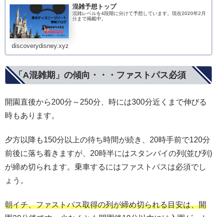
混雑予想トップ
混雑レベルを4段階に分けて予想しています。現在2020年2月
分まで掲載中。
discoverydisney.xyz
「A混雑期」の傾向・・・ファストパス必須
開園直後から200分～250分、時には300分近くまで伸びる
時もあります。
夕方以降も150分以上の待ち時間が続き、20時手前で120分
前後に落ち着きますが、20時半にはスタンバイの列(並び列)
が締め切られます。乗車するにはファストパスは必須でし
ょう。
朝イチ、ファストパス取得の列が締め切られる目安は、開