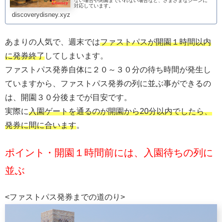
ない場合や閉園までいれない場合など、さまざまなシーンに
対応しています。
discoverydisney.xyz
あまりの人気で、週末では
ファストパスが開園１時間以内
に発券終了
してしまいます。
ファストパス発券自体に２０～３０分の待ち時間が発生し
ていますから、ファストパス発券の列に並ぶ事ができるの
は、開園３０分後までが目安です。
実際に
入園ゲートを通るのが開園から20分以内でしたら、
発券に間に合います
。
ポイント・開園１時間前には、入園待ちの列に
並ぶ
<ファストパス発券までの道のり>