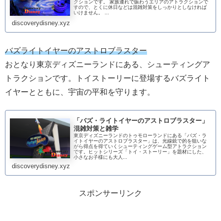
クションです。 家族連れで賑わうエリアのアトラクションで
すので、とくに休日などは混雑対策をしっかりとしなければ
いけません。 ...
discoverydisney.xyz
バズライトイヤーのアストロブラスター
おとなり東京ディズニーランドにある、シューティングア
トラクションです。トイストーリーに登場するバズライト
イヤーとともに、宇宙の平和を守ります。
「バズ・ライトイヤーのアストロブラスター」
混雑対策と雑学
東京ディズニーランドのトゥモローランドにある「バズ・ラ
イトイヤーのアストロブラスター」は、光線銃で的を狙いな
がら得点を得ていくシューティングゲーム型アトラクション
です。ヒットシリーズ「トイ・ストーリー」を題材にした、
小さなお子様にも大人...
discoverydisney.xyz
スポンサーリンク