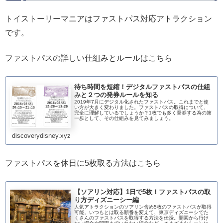
トイストーリーマニアはファストパス対応アトラクション
です。
ファストパスの詳しい仕組みとルールはこちら
待ち時間を短縮！デジタルファストパスの仕組
みと２つの発券ルールを知る
2019年7月にデジタル化されたファストパス。これまでと使
い方が大きく変わりました。ファストパスの取得について、
完全に理解しているでしょうか？1枚でも多く発券する為の第
一歩として、その仕組みを見てみましょう。
discoverydisney.xyz
ファストパスを休日に5枚取る方法はこちら
【ソアリン対応】1日で5枚！ファストパスの取
り方ディズニーシー編
人気アトラクションのソアリン含め5枚のファストパスが取得
可能。いつもとは取る順番を変えて、東京ディズニーシでた
くさんのファストパスを取得する方法を伝授。開園から行け