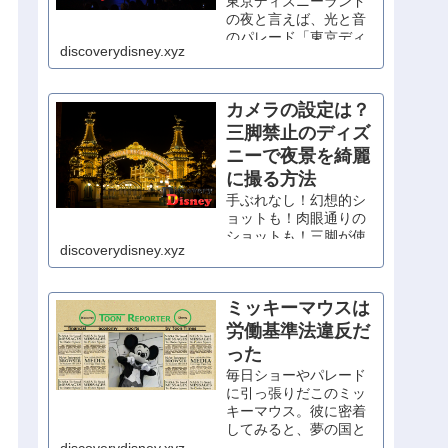
東京ディズニーランド
の夜と言えば、光と音
のパレード「東京ディ
discoverydisney.xyz
ズニーランド・エレク
トリカルパレード・ド
リームライツ」が大人
カメラの設定は？
気です。混雑必至のパ
レードですが、うまく
三脚禁止のディズ
立ち回って、東京ディ
ニーで夜景を綺麗
ズニーランドでの１日
に撮る方法
の締めに、ぜひ観賞し
たいですね。
手ぶれなし！幻想的シ
…
ョットも！肉眼通りの
ショットも！三脚が使
discoverydisney.xyz
えない場所での夜景の
綺麗な撮り方と、カメ
ラの基礎知識を分かり
ミッキーマウスは
やすく解説。
労働基準法違反だ
った
毎日ショーやパレード
に引っ張りだこのミッ
キーマウス。彼に密着
してみると、夢の国と
は程遠い過酷な労働条