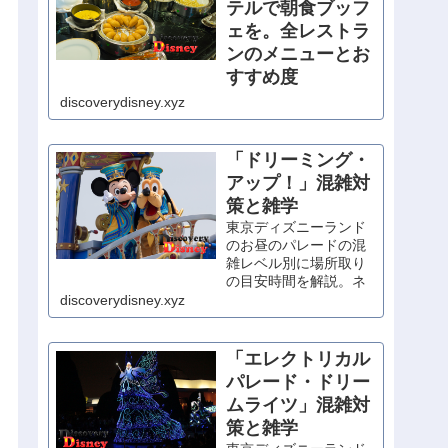
テルで朝食ブッフ
ェを。全レストラ
ンのメニューとお
すすめ度
朝食が食べられるレス
discoverydisney.xyz
トランが少ない東京デ
ィズニーリゾートで、
優雅にホテル朝食を。
「ドリーミング・
シェフ・ミッキー以外
アップ！」混雑対
は宿泊者以外も利用可
策と雑学
能なので、予約無しの
当日利用もOK！
東京ディズニーランド
のお昼のパレードの混
雑レベル別に場所取り
の目安時間を解説。ネ
タバレの写真を織り交
discoverydisney.xyz
ぜた内容紹介もあり。
「エレクトリカル
パレード・ドリー
ムライツ」混雑対
策と雑学