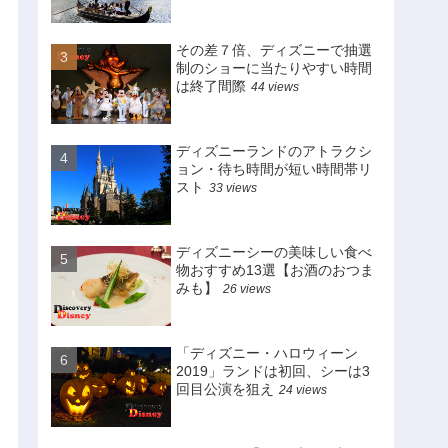
その差７倍、ディズニーで抽選
制のショーに当たりやすい時間
は終了間際
44 views
ディズニーランドのアトラクシ
ョン・待ち時間が短い時間帯リ
スト
33 views
ディズニーシーの美味しい食べ
物おすすめ13選【お酒のおつま
みも】
26 views
「ディズニー・ハロウィーン
2019」ランドは初回、シーは3
回目公演を狙え
24 views