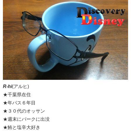
R-hi
(アルヒ)
★千葉県在住
★年パス６年目
★３０代のオッサン
★週末にパークに出没
★鮪と塩辛大好き