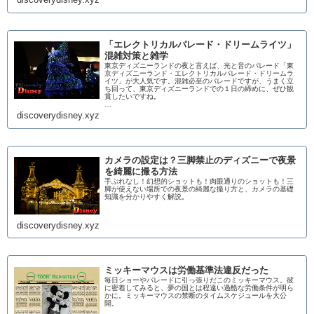
「エレクトリカルパレード・ドリームライツ」
混雑対策と雑学
東京ディズニーランドの夜と言えば、光と音のパレード「東
京ディズニーランド・エレクトリカルパレード・ドリームラ
イツ」が大人気です。混雑必至のパレードですが、うまく立
ち回って、東京ディズニーランドでの１日の締めに、ぜひ観
賞したいですね。
…
discoverydisney.xyz
カメラの設定は？三脚禁止のディズニーで夜景
を綺麗に撮る方法
手ぶれなし！幻想的ショットも！肉眼通りのショットも！三
脚が使えない場所での夜景の綺麗な撮り方と、カメラの基礎
知識を分かりやすく解説。
discoverydisney.xyz
ミッキーマウスは労働基準法違反だった
毎日ショーやパレードに引っ張りだこのミッキーマウス。彼
に密着してみると、夢の国とは程遠い過酷な労働条件が明ら
かに。ミッキーマウスの禁断のタイムスケジュールを大公
開。