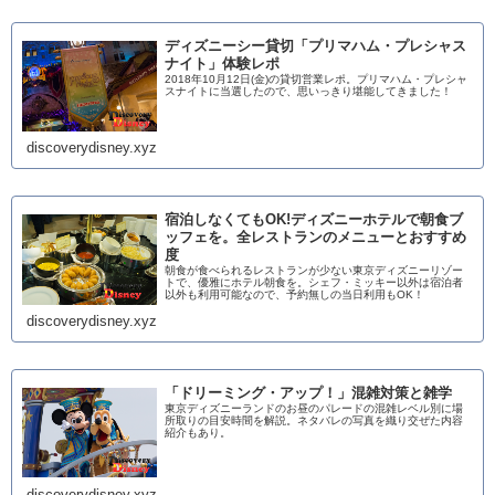
ディズニーシー貸切「プリマハム・プレシャス
ナイト」体験レポ
2018年10月12日(金)の貸切営業レポ。プリマハム・プレシャ
スナイトに当選したので、思いっきり堪能してきました！
discoverydisney.xyz
宿泊しなくてもOK!ディズニーホテルで朝食ブ
ッフェを。全レストランのメニューとおすすめ
度
朝食が食べられるレストランが少ない東京ディズニーリゾー
トで、優雅にホテル朝食を。シェフ・ミッキー以外は宿泊者
以外も利用可能なので、予約無しの当日利用もOK！
discoverydisney.xyz
「ドリーミング・アップ！」混雑対策と雑学
東京ディズニーランドのお昼のパレードの混雑レベル別に場
所取りの目安時間を解説。ネタバレの写真を織り交ぜた内容
紹介もあり。
discoverydisney.xyz