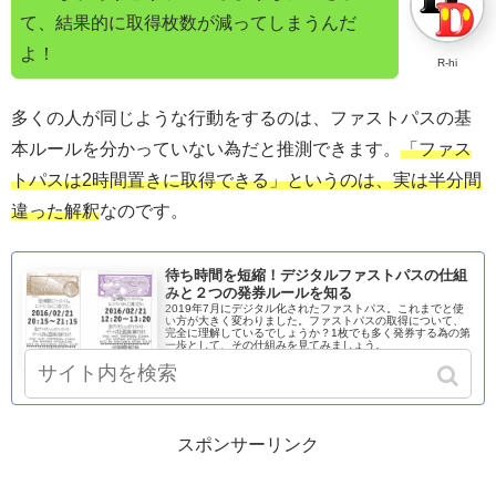
て、結果的に取得枚数が減ってしまうんだ
よ！
R-hi
多くの人が同じような行動をするのは、ファストパスの基
本ルールを分かっていない為だと推測できます。
「ファス
トパスは2時間置きに取得できる」というのは、実は半分間
違った解釈
なのです。
待ち時間を短縮！デジタルファストパスの仕組
みと２つの発券ルールを知る
2019年7月にデジタル化されたファストパス。これまでと使
い方が大きく変わりました。ファストパスの取得について、
完全に理解しているでしょうか？1枚でも多く発券する為の第
一歩として、その仕組みを見てみましょう。
discoverydisney.xyz
スポンサーリンク