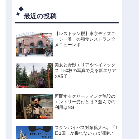
ーマウスの禁断のタイ
ムスケジュールを大公
開。
最近の投稿
【レストラン櫻】東京ディズニ
ーシー唯一の和食レストラン全
メニューレポ
美女と野獣エリアやベイマック
ス！50枚の写真で見る新エリア
の様子
再開するグリーティング施設の
エントリー受付とは？並んでの
利用はNG
スタンバイパス対象拡大へ。「1
日1回しか乗れない」は間違い