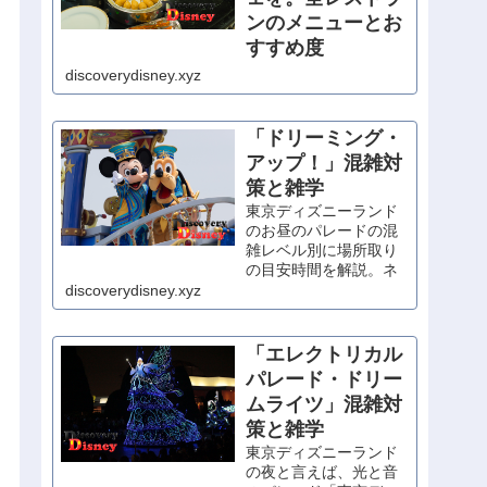
ンのメニューとお
すすめ度
朝食が食べられるレス
discoverydisney.xyz
トランが少ない東京デ
ィズニーリゾートで、
優雅にホテル朝食を。
「ドリーミング・
シェフ・ミッキー以外
アップ！」混雑対
は宿泊者以外も利用可
策と雑学
能なので、予約無しの
当日利用もOK！
東京ディズニーランド
のお昼のパレードの混
雑レベル別に場所取り
の目安時間を解説。ネ
タバレの写真を織り交
discoverydisney.xyz
ぜた内容紹介もあり。
「エレクトリカル
パレード・ドリー
ムライツ」混雑対
策と雑学
東京ディズニーランド
の夜と言えば、光と音