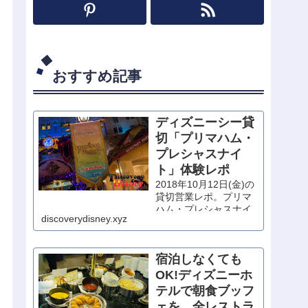
おすすめ記事
ディズニーシー貸
切「プリマハム・
プレシャスナイ
ト」体験レポ
2018年10月12日(金)の
貸切営業レポ。プリマ
ハム・プレシャスナイ
discoverydisney.xyz
トに当選したので、思
いっきり堪能してきま
した！
宿泊しなくても
OK!ディズニーホ
テルで朝食ブッフ
ェを。全レストラ