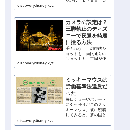
のパレード「東京ディ
discoverydisney.xyz
ズニーランド・エレク
トリカルパレード・ド
リームライツ」が大人
カメラの設定は？
気です。混雑必至のパ
レードですが、うまく
三脚禁止のディズ
立ち回って、東京ディ
ニーで夜景を綺麗
ズニーランドでの１日
に撮る方法
の締めに、ぜひ観賞し
たいですね。
手ぶれなし！幻想的シ
…
ョットも！肉眼通りの
ショットも！三脚が使
discoverydisney.xyz
えない場所での夜景の
綺麗な撮り方と、カメ
ラの基礎知識を分かり
ミッキーマウスは
やすく解説。
労働基準法違反だ
った
毎日ショーやパレード
に引っ張りだこのミッ
キーマウス。彼に密着
してみると、夢の国と
は程遠い過酷な労働条
discoverydisney.xyz
件が明らかに。ミッキ