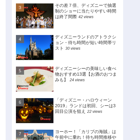
その差７倍、ディズニーで抽選
制のショーに当たりやすい時間
は終了間際
42 views
ディズニーランドのアトラクシ
ョン・待ち時間が短い時間帯リ
スト
30 views
ディズニーシーの美味しい食べ
物おすすめ13選【お酒のおつま
みも】
24 views
「ディズニー・ハロウィーン
2019」ランドは初回、シーは3
回目公演を狙え
22 views
ヨーホー！「カリブの海賊」は
午前中に乗れ！待ち時間推移や