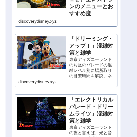
ンのメニューとお
すすめ度
朝食が食べられるレス
discoverydisney.xyz
トランが少ない東京デ
ィズニーリゾートで、
優雅にホテル朝食を。
「ドリーミング・
シェフ・ミッキー以外
アップ！」混雑対
は宿泊者以外も利用可
策と雑学
能なので、予約無しの
当日利用もOK！
東京ディズニーランド
のお昼のパレードの混
雑レベル別に場所取り
の目安時間を解説。ネ
タバレの写真を織り交
discoverydisney.xyz
ぜた内容紹介もあり。
「エレクトリカル
パレード・ドリー
ムライツ」混雑対
策と雑学
東京ディズニーランド
の夜と言えば、光と音