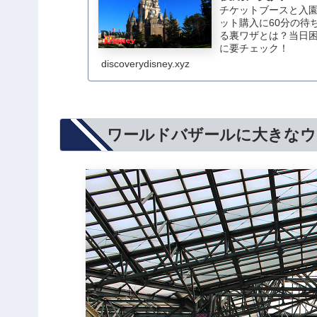
チケットブースと入
ット購入に60分の待
る裏ワザとは？当日
に要チェック！
discoverydisney.xyz
ワールドバザールに大きなウ