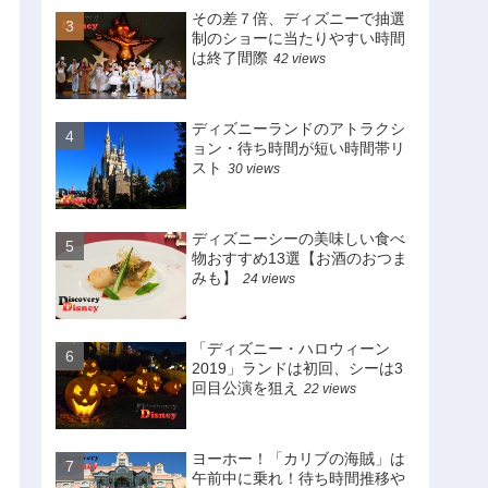
その差７倍、ディズニーで抽選
制のショーに当たりやすい時間
は終了間際
42 views
ディズニーランドのアトラクシ
ョン・待ち時間が短い時間帯リ
スト
30 views
ディズニーシーの美味しい食べ
物おすすめ13選【お酒のおつま
みも】
24 views
「ディズニー・ハロウィーン
2019」ランドは初回、シーは3
回目公演を狙え
22 views
ヨーホー！「カリブの海賊」は
午前中に乗れ！待ち時間推移や