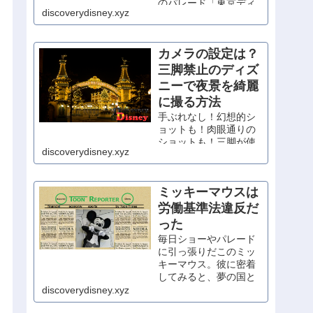
のパレード「東京ディ
discoverydisney.xyz
ズニーランド・エレク
トリカルパレード・ド
リームライツ」が大人
カメラの設定は？
気です。混雑必至のパ
レードですが、うまく
三脚禁止のディズ
立ち回って、東京ディ
ニーで夜景を綺麗
ズニーランドでの１日
に撮る方法
の締めに、ぜひ観賞し
たいですね。
手ぶれなし！幻想的シ
…
ョットも！肉眼通りの
ショットも！三脚が使
discoverydisney.xyz
えない場所での夜景の
綺麗な撮り方と、カメ
ラの基礎知識を分かり
ミッキーマウスは
やすく解説。
労働基準法違反だ
った
毎日ショーやパレード
に引っ張りだこのミッ
キーマウス。彼に密着
してみると、夢の国と
は程遠い過酷な労働条
discoverydisney.xyz
件が明らかに。ミッキ