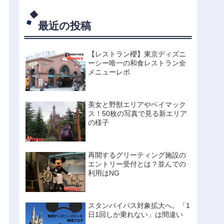
ーマウスの禁断のタイ
ムスケジュールを大公
開。
最近の投稿
【レストラン櫻】東京ディズニ
ーシー唯一の和食レストラン全
メニューレポ
美女と野獣エリアやベイマック
ス！50枚の写真で見る新エリア
の様子
再開するグリーティング施設の
エントリー受付とは？並んでの
利用はNG
スタンバイパス対象拡大へ。「1
日1回しか乗れない」は間違い