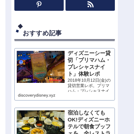
おすすめ記事
ディズニーシー貸
切「プリマハム・
プレシャスナイ
ト」体験レポ
2018年10月12日(金)の
貸切営業レポ。プリマ
ハム・プレシャスナイ
discoverydisney.xyz
トに当選したので、思
いっきり堪能してきま
した！
宿泊しなくても
OK!ディズニーホ
テルで朝食ブッフ
ェを。全レストラ