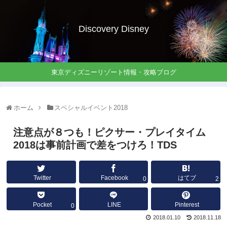
Discovery Disney
東京ディズニーリゾート情報・攻略ブログ
ホーム
スペシャルイベント2018
注意点が８つも！ピクサー・プレイタイム
2018は事前計画で差をつけろ！TDS
Twitter
Facebook
はてブ
0
2
Pocket
LINE
Pinterest
0
2018.01.10
2018.11.18