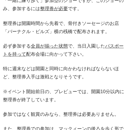
「一緒に練り歩く」参加型のショーですが、このショーの
み、参加するには
整理券が必要
です。
整理券は開園時間から先着で、骨付きソーセージのお店
「バーナクル・ビルズ」横の桟橋で配布されます。
必ず参加する
全員が揃った状態
で、当日入園した
パスポー
トを持って
配布会場に向かって下さい。
特に週末などは開園と同時に向かわなければならないほ
ど、整理券入手は激戦となりそうです。
※イベント開始前日の、プレビューでは、開園10分以内に
整理券が終了しています。
参加ではなく観賞のみなら、整理券は必要ありません。
また、整理券での参加は、マックィーンの後ろを歩く形で