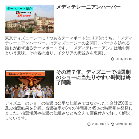
メディテレーニアンハーバー
テーマポート紹介
東京ディズニーシーに７つあるテーマポート(エリア)のうち、「メディ
テレーニアンハーバー」はディズニーシーの玄関口。パークを訪れる
誰もが必ず通るテーマポートです。「メディテレーニアン」は地中海
という意味。その名の通り、イタリアの街並みを忠実に...
2016.08.10
その差７倍、ディズニーで抽選制
TDLエンターテインメント
のショーに当たりやすい時間は終
了間際
ディズニーのショーの抽選は公平な仕組みではなかった！合計250回に
及ぶ抽選結果を分析。当選確率が6％の時間帯と45％の時間帯を発見し
ました。抽選場所や抽選の仕組みなども交えて画像付きで詳しく解説
しています。
2016.06.16
2020.01.18