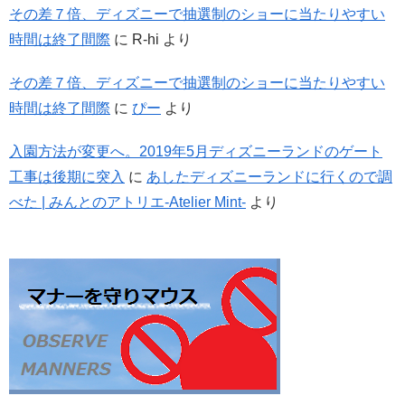
その差７倍、ディズニーで抽選制のショーに当たりやすい
時間は終了間際
に
R-hi
より
その差７倍、ディズニーで抽選制のショーに当たりやすい
時間は終了間際
に
ぴー
より
入園方法が変更へ。2019年5月ディズニーランドのゲート
工事は後期に突入
に
あしたディズニーランドに行くので調
べた | みんとのアトリエ-Atelier Mint-
より