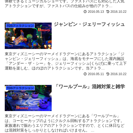
体験できるミュージカルショーです。ファストパスにも対応した人気
アトラクションですが、ファストパスの仕組みが他のアトラ...
2016.05.13
2016.10.22
ジャンピン・ジェリーフィッシュ
TDSアトラクション
東京ディズニーシーのマーメイドラグーンにあるアトラクション「ジ
ャンピン・ジェリーフィッシュ」は、海底をモチーフにした屋内施設
「アンダー・ザ・シー」を、ジェリーフィッシュ(くらげ)に乗って上下
運動を楽しむ、ほのぼのアトラクションです。当アトラ...
2016.05.11
2016.10.22
「ワールプール」混雑対策と雑学
TDSアトラクション
東京ディズニーシーのマーメイドラグーンにある「ワールプール」
は、コーヒーカップのようにクルクル回転するアトラクションです。
家族連れで賑わうエリアのアトラクションですので、とくに休日など
は混雑対策をしっかりとしなければいけません。 ...