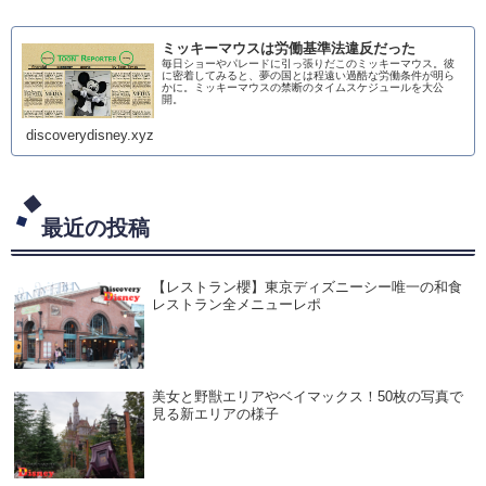
ミッキーマウスは労働基準法違反だった
毎日ショーやパレードに引っ張りだこのミッキーマウス。彼
に密着してみると、夢の国とは程遠い過酷な労働条件が明ら
かに。ミッキーマウスの禁断のタイムスケジュールを大公
開。
discoverydisney.xyz
最近の投稿
【レストラン櫻】東京ディズニーシー唯一の和食
レストラン全メニューレポ
美女と野獣エリアやベイマックス！50枚の写真で
見る新エリアの様子