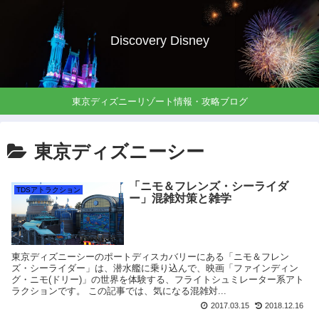
Discovery Disney
東京ディズニーリゾート情報・攻略ブログ
東京ディズニーシー
「ニモ＆フレンズ・シーライダ
TDSアトラクション
ー」混雑対策と雑学
東京ディズニーシーのポートディスカバリーにある「ニモ＆フレン
ズ・シーライダー」は、潜水艦に乗り込んで、映画「ファインディン
グ・ニモ(ドリー)」の世界を体験する、フライトシュミレーター系アト
ラクションです。 この記事では、気になる混雑対...
2017.03.15
2018.12.16