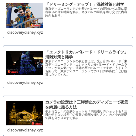
「ドリーミング・アップ！」混雑対策と雑学
東京ディズニーランドのお昼のパレードの混雑レベル別に場
所取りの目安時間を解説。ネタバレの写真を織り交ぜた内容
紹介もあり。
discoverydisney.xyz
「エレクトリカルパレード・ドリームライツ」
混雑対策と雑学
東京ディズニーランドの夜と言えば、光と音のパレード「東
京ディズニーランド・エレクトリカルパレード・ドリームラ
イツ」が大人気です。混雑必至のパレードですが、うまく立
ち回って、東京ディズニーランドでの１日の締めに、ぜひ観
賞したいですね。
…
discoverydisney.xyz
カメラの設定は？三脚禁止のディズニーで夜景
を綺麗に撮る方法
手ぶれなし！幻想的ショットも！肉眼通りのショットも！三
脚が使えない場所での夜景の綺麗な撮り方と、カメラの基礎
知識を分かりやすく解説。
discoverydisney.xyz