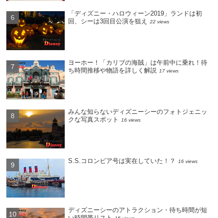
「ディズニー・ハロウィーン2019」ランドは初
回、シーは3回目公演を狙え
22 views
ヨーホー！「カリブの海賊」は午前中に乗れ！待
ち時間推移や物語を詳しく解説
17 views
みんな知らないディズニーシーのフォトジェニッ
クな写真スポット
16 views
S.S.コロンビア号は実在していた！？
16 views
ディズニーシーのアトラクション・待ち時間が短
い時間帯リスト