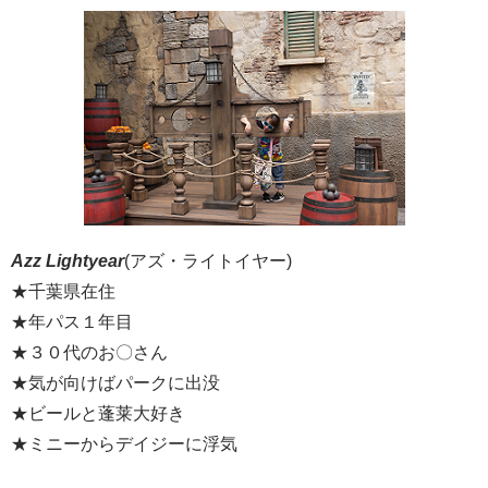
Azz Lightyear
(アズ・ライトイヤー)
★千葉県在住
★年パス１年目
★３０代のお〇さん
★気が向けばパークに出没
★ビールと蓬莱大好き
★ミニーからデイジーに浮気