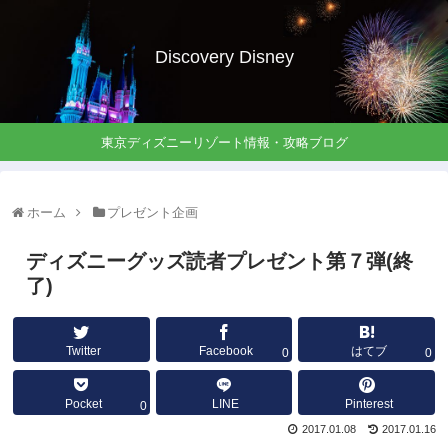
Discovery Disney
東京ディズニーリゾート情報・攻略ブログ
ホーム
プレゼント企画
ディズニーグッズ読者プレゼント第７弾(終
了)
Twitter
Facebook
はてブ
0
0
Pocket
LINE
Pinterest
0
2017.01.08
2017.01.16