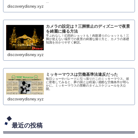
…
discoverydisney.xyz
カメラの設定は？三脚禁止のディズニーで夜景
を綺麗に撮る方法
手ぶれなし！幻想的ショットも！肉眼通りのショットも！三
脚が使えない場所での夜景の綺麗な撮り方と、カメラの基礎
知識を分かりやすく解説。
discoverydisney.xyz
ミッキーマウスは労働基準法違反だった
毎日ショーやパレードに引っ張りだこのミッキーマウス。彼
に密着してみると、夢の国とは程遠い過酷な労働条件が明ら
かに。ミッキーマウスの禁断のタイムスケジュールを大公
開。
discoverydisney.xyz
最近の投稿