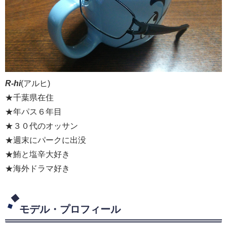
R-hi
(アルヒ)
★千葉県在住
★年パス６年目
★３０代のオッサン
★週末にパークに出没
★鮪と塩辛大好き
★海外ドラマ好き
モデル・プロフィール