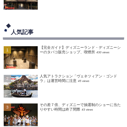
人気記事
【完全ガイド】ディズニーランド・ディズニーシ
ーのタバコ販売ショップ、喫煙所
430 views
人気アトラクション「ヴェネツィアン・ゴンド
ラ」は運営時間に注意
45 views
その差７倍、ディズニーで抽選制のショーに当た
りやすい時間は終了間際
43 views