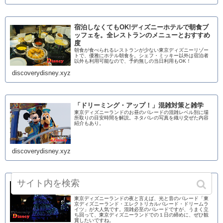
宿泊しなくてもOK!ディズニーホテルで朝食ブ
ッフェを。全レストランのメニューとおすすめ
度
朝食が食べられるレストランが少ない東京ディズニーリゾー
トで、優雅にホテル朝食を。シェフ・ミッキー以外は宿泊者
以外も利用可能なので、予約無しの当日利用もOK！
discoverydisney.xyz
「ドリーミング・アップ！」混雑対策と雑学
東京ディズニーランドのお昼のパレードの混雑レベル別に場
所取りの目安時間を解説。ネタバレの写真を織り交ぜた内容
紹介もあり。
discoverydisney.xyz
「エレクトリカルパレード・ドリームライツ」
混雑対策と雑学
東京ディズニーランドの夜と言えば、光と音のパレード「東
京ディズニーランド・エレクトリカルパレード・ドリームラ
イツ」が大人気です。混雑必至のパレードですが、うまく立
ち回って、東京ディズニーランドでの１日の締めに、ぜひ観
賞したいですね。