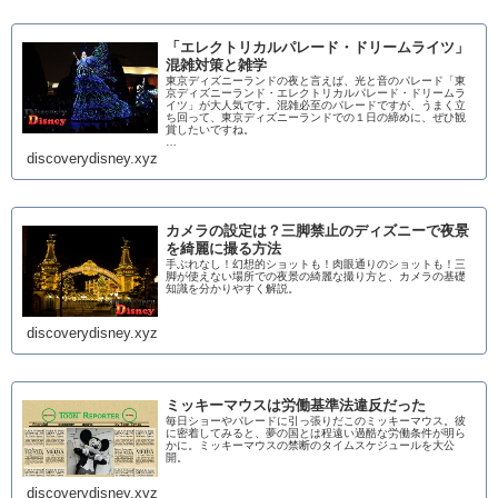
「エレクトリカルパレード・ドリームライツ」
混雑対策と雑学
東京ディズニーランドの夜と言えば、光と音のパレード「東
京ディズニーランド・エレクトリカルパレード・ドリームラ
イツ」が大人気です。混雑必至のパレードですが、うまく立
ち回って、東京ディズニーランドでの１日の締めに、ぜひ観
賞したいですね。
…
discoverydisney.xyz
カメラの設定は？三脚禁止のディズニーで夜景
を綺麗に撮る方法
手ぶれなし！幻想的ショットも！肉眼通りのショットも！三
脚が使えない場所での夜景の綺麗な撮り方と、カメラの基礎
知識を分かりやすく解説。
discoverydisney.xyz
ミッキーマウスは労働基準法違反だった
毎日ショーやパレードに引っ張りだこのミッキーマウス。彼
に密着してみると、夢の国とは程遠い過酷な労働条件が明ら
かに。ミッキーマウスの禁断のタイムスケジュールを大公
開。
discoverydisney.xyz