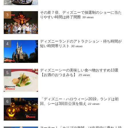
その差７倍、ディズニーで抽選制のショーに当た
りやすい時間は終了間際
39 views
ディズニーランドのアトラクション・待ち時間が
短い時間帯リスト
30 views
ディズニーシーの美味しい食べ物おすすめ13選
【お酒のおつまみも】
25 views
「ディズニー・ハロウィーン2019」ランドは初
回、シーは3回目公演を狙え
22 views
ヨーホー！「カリブの海賊」は午前中に乗れ！待