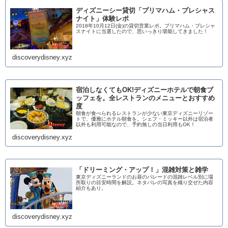
ディズニーシー貸切「プリマハム・プレシャス
ナイト」体験レポ
2018年10月12日(金)の貸切営業レポ。プリマハム・プレシャ
スナイトに当選したので、思いっきり堪能してきました！
discoverydisney.xyz
宿泊しなくてもOK!ディズニーホテルで朝食ブ
ッフェを。全レストランのメニューとおすすめ
度
朝食が食べられるレストランが少ない東京ディズニーリゾー
トで、優雅にホテル朝食を。シェフ・ミッキー以外は宿泊者
以外も利用可能なので、予約無しの当日利用もOK！
discoverydisney.xyz
「ドリーミング・アップ！」混雑対策と雑学
東京ディズニーランドのお昼のパレードの混雑レベル別に場
所取りの目安時間を解説。ネタバレの写真を織り交ぜた内容
紹介もあり。
discoverydisney.xyz