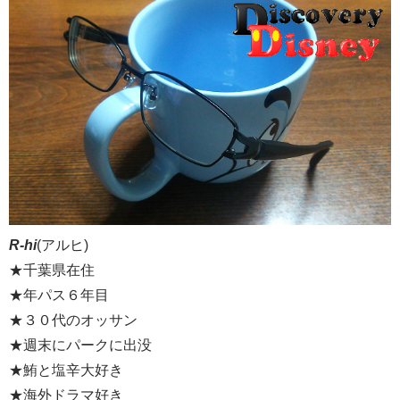
R-hi
(アルヒ)
★千葉県在住
★年パス６年目
★３０代のオッサン
★週末にパークに出没
★鮪と塩辛大好き
★海外ドラマ好き