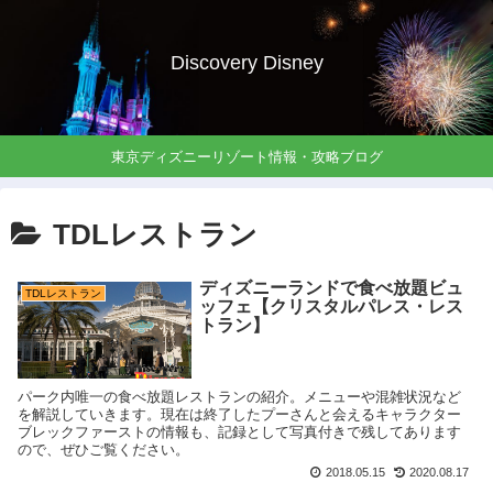
Discovery Disney
東京ディズニーリゾート情報・攻略ブログ
TDLレストラン
ディズニーランドで食べ放題ビュ
TDLレストラン
ッフェ【クリスタルパレス・レス
トラン】
パーク内唯一の食べ放題レストランの紹介。メニューや混雑状況など
を解説していきます。現在は終了したプーさんと会えるキャラクター
ブレックファーストの情報も、記録として写真付きで残してあります
ので、ぜひご覧ください。
2018.05.15
2020.08.17