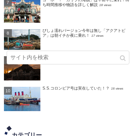
ち時間推移や物語を詳しく解説
18 views
びしょ濡れバージョン今年は無し「アクアトピ
ア」は朝イチか夜に乗れ！
17 views
ディズニーシーのアトラクション・待ち時間が短
い時間帯リスト
16 views
S.S.コロンビア号は実在していた！？
16 views
カテゴリー