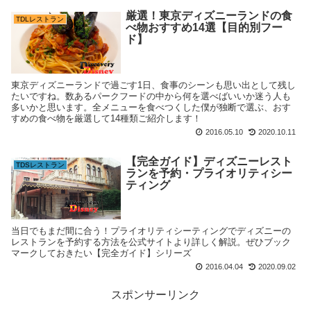
厳選！東京ディズニーランドの食
TDLレストラン
べ物おすすめ14選【目的別フー
ド】
東京ディズニーランドで過ごす1日、食事のシーンも思い出として残し
たいですね。数あるパークフードの中から何を選べばいいか迷う人も
多いかと思います。全メニューを食べつくした僕が独断で選ぶ、おす
すめの食べ物を厳選して14種類ご紹介します！
2016.05.10
2020.10.11
【完全ガイド】ディズニーレスト
TDSレストラン
ランを予約・プライオリティシー
ティング
当日でもまだ間に合う！プライオリティシーティングでディズニーの
レストランを予約する方法を公式サイトより詳しく解説。ぜひブック
マークしておきたい【完全ガイド】シリーズ
2016.04.04
2020.09.02
スポンサーリンク