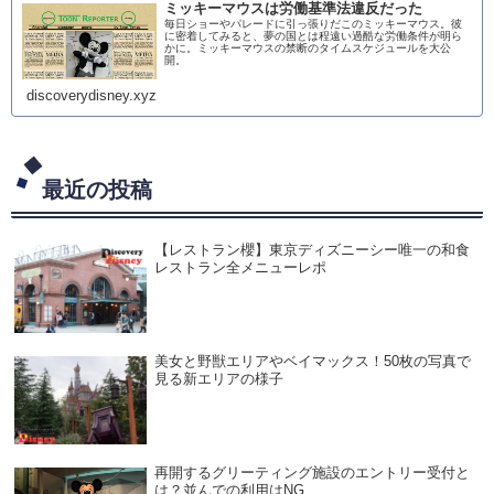
ミッキーマウスは労働基準法違反だった
毎日ショーやパレードに引っ張りだこのミッキーマウス。彼
に密着してみると、夢の国とは程遠い過酷な労働条件が明ら
かに。ミッキーマウスの禁断のタイムスケジュールを大公
開。
discoverydisney.xyz
最近の投稿
【レストラン櫻】東京ディズニーシー唯一の和食
レストラン全メニューレポ
美女と野獣エリアやベイマックス！50枚の写真で
見る新エリアの様子
再開するグリーティング施設のエントリー受付と
は？並んでの利用はNG