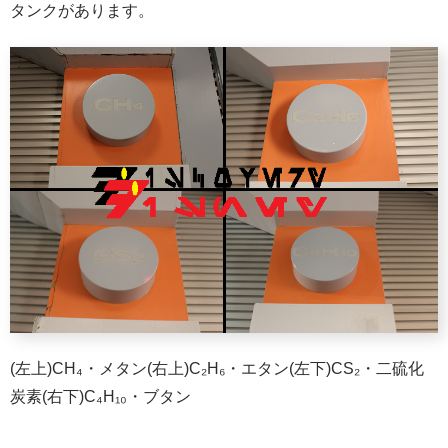
タンクがあります。
(左上)CH₄・メタン(右上)C₂H₆・エタン(左下)CS₂・二硫化
炭素(右下)C₄H₁₀・ブタン