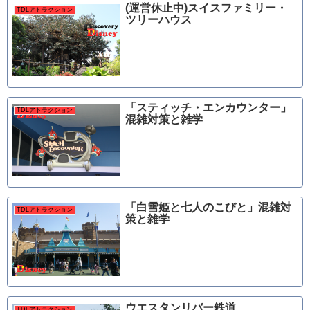
(運営休止中)スイスファミリー・
TDLアトラクション
ツリーハウス
「スティッチ・エンカウンター」
TDLアトラクション
混雑対策と雑学
「白雪姫と七人のこびと」混雑対
TDLアトラクション
策と雑学
ウエスタンリバー鉄道
TDLアトラクション