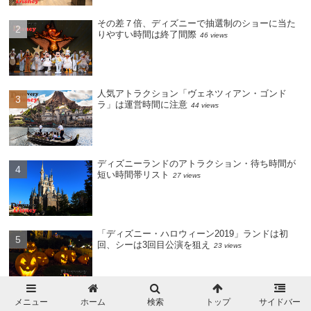
その差７倍、ディズニーで抽選制のショーに当た
りやすい時間は終了間際
46 views
人気アトラクション「ヴェネツィアン・ゴンド
ラ」は運営時間に注意
44 views
ディズニーランドのアトラクション・待ち時間が
短い時間帯リスト
27 views
「ディズニー・ハロウィーン2019」ランドは初
回、シーは3回目公演を狙え
23 views
メニュー
ホーム
検索
トップ
サイドバー
ディズニーシーの美味しい食べ物おすすめ13選