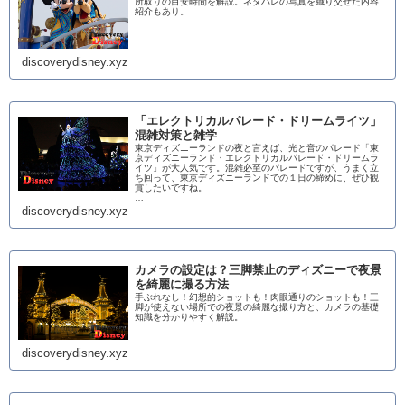
所取りの目安時間を解説。ネタバレの写真を織り交ぜた内容
紹介もあり。
discoverydisney.xyz
「エレクトリカルパレード・ドリームライツ」
混雑対策と雑学
東京ディズニーランドの夜と言えば、光と音のパレード「東
京ディズニーランド・エレクトリカルパレード・ドリームラ
イツ」が大人気です。混雑必至のパレードですが、うまく立
ち回って、東京ディズニーランドでの１日の締めに、ぜひ観
賞したいですね。
…
discoverydisney.xyz
カメラの設定は？三脚禁止のディズニーで夜景
を綺麗に撮る方法
手ぶれなし！幻想的ショットも！肉眼通りのショットも！三
脚が使えない場所での夜景の綺麗な撮り方と、カメラの基礎
知識を分かりやすく解説。
discoverydisney.xyz