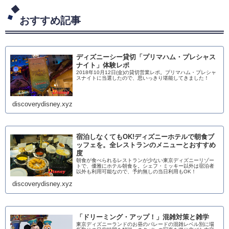
おすすめ記事
ディズニーシー貸切「プリマハム・プレシャス
ナイト」体験レポ
2018年10月12日(金)の貸切営業レポ。プリマハム・プレシャ
スナイトに当選したので、思いっきり堪能してきました！
discoverydisney.xyz
宿泊しなくてもOK!ディズニーホテルで朝食ブ
ッフェを。全レストランのメニューとおすすめ
度
朝食が食べられるレストランが少ない東京ディズニーリゾー
トで、優雅にホテル朝食を。シェフ・ミッキー以外は宿泊者
以外も利用可能なので、予約無しの当日利用もOK！
discoverydisney.xyz
「ドリーミング・アップ！」混雑対策と雑学
東京ディズニーランドのお昼のパレードの混雑レベル別に場