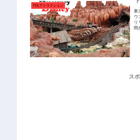
「
TDLアトラクション
東
ウ
リ
間
スポ