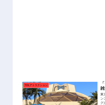
「
TDLアトラクション
雑
東
ン
ク