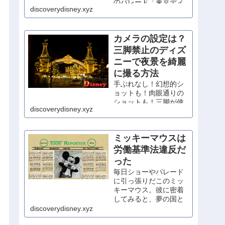
のパレード「東京ディ
discoverydisney.xyz
ズニーランド・エレク
トリカルパレード・ド
リームライツ」が大人
カメラの設定は？
気です。混雑必至のパ
レードですが、うまく
三脚禁止のディズ
立ち回って、東京ディ
ニーで夜景を綺麗
ズニーランドでの１日
に撮る方法
の締めに、ぜひ観賞し
たいですね。
手ぶれなし！幻想的シ
…
ョットも！肉眼通りの
ショットも！三脚が使
discoverydisney.xyz
えない場所での夜景の
綺麗な撮り方と、カメ
ラの基礎知識を分かり
ミッキーマウスは
やすく解説。
労働基準法違反だ
った
毎日ショーやパレード
に引っ張りだこのミッ
キーマウス。彼に密着
してみると、夢の国と
は程遠い過酷な労働条
discoverydisney.xyz
件が明らかに。ミッキ