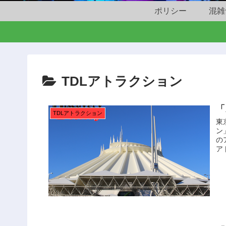
ポリシー
混雑
TDLアトラクション
「
TDLアトラクション
東
ン
の
ア