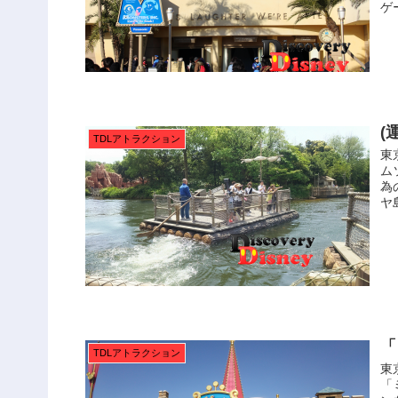
ゲ
(
TDLアトラクション
東
ム
為
ヤ
「
TDLアトラクション
東
「