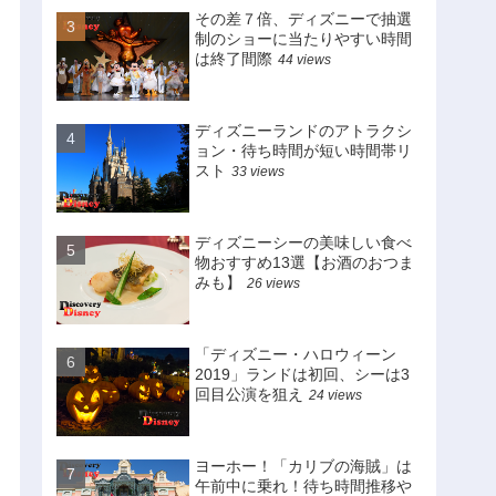
その差７倍、ディズニーで抽選
制のショーに当たりやすい時間
は終了間際
44 views
ディズニーランドのアトラクシ
ョン・待ち時間が短い時間帯リ
スト
33 views
ディズニーシーの美味しい食べ
物おすすめ13選【お酒のおつま
みも】
26 views
「ディズニー・ハロウィーン
2019」ランドは初回、シーは3
回目公演を狙え
24 views
ヨーホー！「カリブの海賊」は
午前中に乗れ！待ち時間推移や