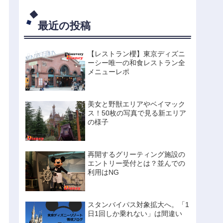
ーマウスの禁断のタイ
ムスケジュールを大公
開。
最近の投稿
【レストラン櫻】東京ディズニ
ーシー唯一の和食レストラン全
メニューレポ
美女と野獣エリアやベイマック
ス！50枚の写真で見る新エリア
の様子
再開するグリーティング施設の
エントリー受付とは？並んでの
利用はNG
スタンバイパス対象拡大へ。「1
日1回しか乗れない」は間違い