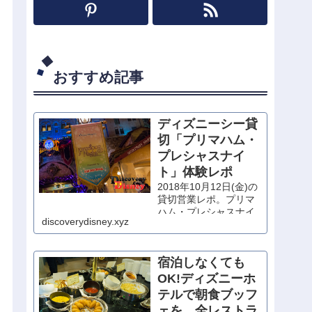
おすすめ記事
ディズニーシー貸
切「プリマハム・
プレシャスナイ
ト」体験レポ
2018年10月12日(金)の
貸切営業レポ。プリマ
ハム・プレシャスナイ
discoverydisney.xyz
トに当選したので、思
いっきり堪能してきま
した！
宿泊しなくても
OK!ディズニーホ
テルで朝食ブッフ
ェを。全レストラ