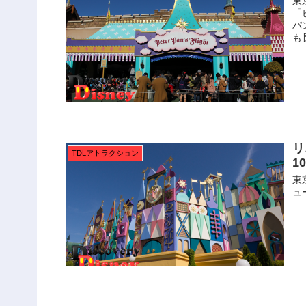
東
「
パ
も
リ
TDLアトラクション
1
東
ュ