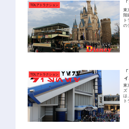
「
TDLアトラクション
東
階
ト
の
「
TDLアトラクション
ィ
東
ズ
は
ト