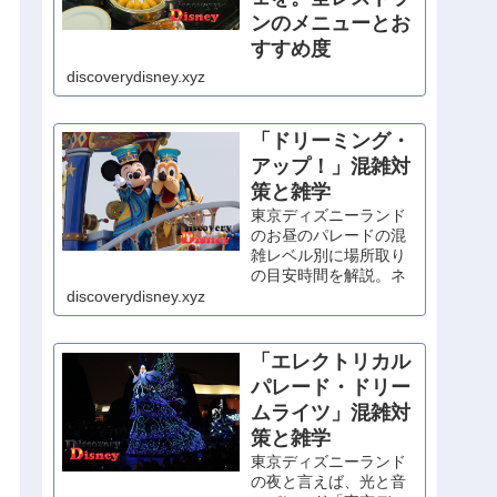
ンのメニューとお
すすめ度
朝食が食べられるレス
discoverydisney.xyz
トランが少ない東京デ
ィズニーリゾートで、
優雅にホテル朝食を。
「ドリーミング・
シェフ・ミッキー以外
アップ！」混雑対
は宿泊者以外も利用可
策と雑学
能なので、予約無しの
当日利用もOK！
東京ディズニーランド
のお昼のパレードの混
雑レベル別に場所取り
の目安時間を解説。ネ
タバレの写真を織り交
discoverydisney.xyz
ぜた内容紹介もあり。
「エレクトリカル
パレード・ドリー
ムライツ」混雑対
策と雑学
東京ディズニーランド
の夜と言えば、光と音