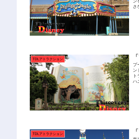
ン
さ
「
TDLアトラクション
プ
ン
ト
ハ
「
TDLアトラクション